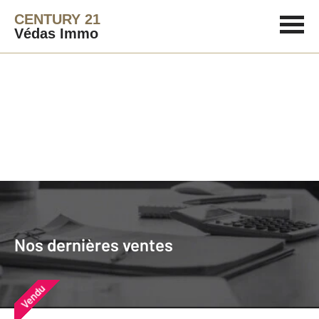
CENTURY 21
Védas Immo
Agence immobilière
Vendre
Nos dernières ventes
Nos derniers biens vendus près de
Nos dernières ventes
chez vous
Vendu