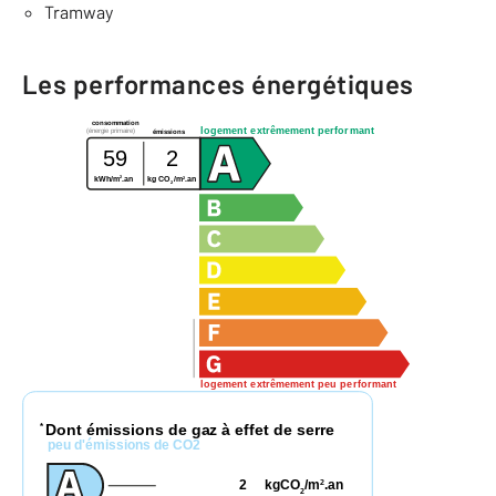
Tramway
Les performances énergétiques
consommation
logement extrêmement performant
(énergie primaire)
émissions
59
2
2
2
kWh/m
.an
kg CO
/m
.an
2
logement extrêmement peu performant
Dont émissions de gaz à effet de serre
*
peu d'émissions de CO2
2
kgCO
/m
.an
2
2