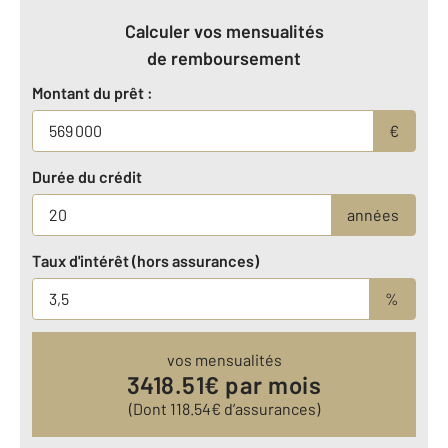
Calculer vos mensualités
de remboursement
Montant du prêt :
€
Durée du crédit
années
Taux d'intérêt (hors assurances)
%
vos mensualités
3418.51
€ par mois
(Dont
118.54
€ d’assurances)