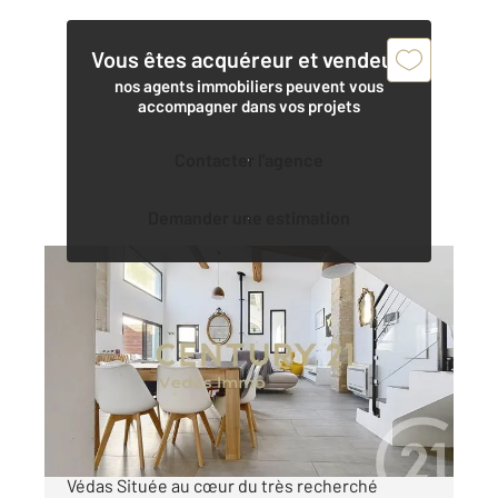
Vous êtes acquéreur et vendeur,
nos agents immobiliers peuvent vous
accompagner dans vos projets
Contacter l'agence
Demander une estimation
ST JEAN DE VEDAS 34
2
172 m
, 4 pièces
Ref : 40514
Maison à vendre
620 000 €
Maison d'exception de 172 m² Saint-Jean-de-
Védas Située au cœur du très recherché