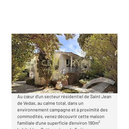
ST JEAN DE VEDAS 34
2
188 m
, 6 pièces
Ref : 40822
Maison à vendre
522 000 €
Visiter le site dédié
Au cœur d'un secteur résidentiel de Saint Jean
de Vedas, au calme total, dans un
environnement campagne et à proximité des
commodités, venez découvrir cette maison
familiale d'une superficie d'environ 190m²