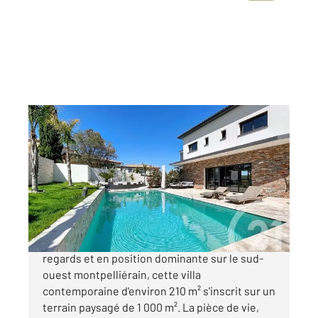
ST JEAN DE VEDAS 34
2
208,10 m
, 6 pièces
Ref : 40940
Maison à vendre
1 375 000 €
Dans un environnement préservé, à l'abri des
regards et en position dominante sur le sud-
ouest montpelliérain, cette villa
contemporaine d'environ 210 m² s'inscrit sur un
terrain paysagé de 1 000 m². La pièce de vie,