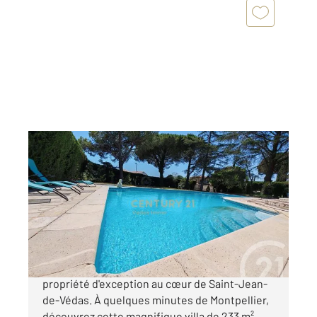
ST JEAN DE VEDAS 34
2
233 m
, 5 pièces
Ref : 40108
Maison à vendre
948 000 €
CENTURY 21 VÉDAS IMMO vous propose cette
propriété d'exception au cœur de Saint-Jean-
de-Védas. À quelques minutes de Montpellier,
découvrez cette magnifique villa de 233 m²