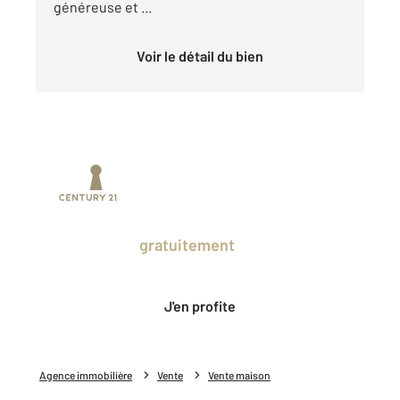
généreuse et ...
Voir le détail du bien
Prenez un temps d'avance sur le marché
en profitant
gratuitement
des Ventes
Privées CENTURY 21.
J'en profite
Agence immobilière
Vente
Vente maison