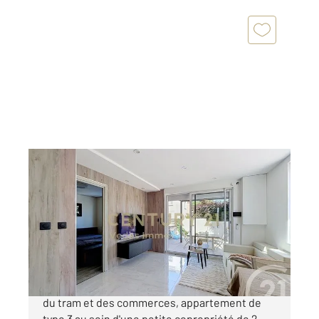
ST JEAN DE VEDAS 34
2
45 m
, 3 pièces
Ref : 39713
Maison à vendre
275 000 €
SAINT JEAN DE VEDAS, quartier calme proche
du tram et des commerces, appartement de
type 3 au sein d'une petite copropriété de 2