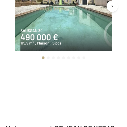
SAUSSAN 34
LA
490 000 €
4
2
115,9 m
, Maison
, 5 pcs
17