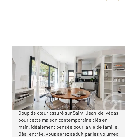
ST JEAN DE VEDAS 34
2
89,10 m
, 4 pièces
Ref : 41160
Maison à vendre
399 000 €
Visiter le site dédié
Coup de cœur assuré sur Saint-Jean-de-Védas
pour cette maison contemporaine clés en
main, idéalement pensée pour la vie de famille.
Dès l'entrée, vous serez séduit par les volumes