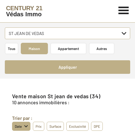
CENTURY 21
Védas Immo
ST JEAN DE VEDAS
Tous
Maison
Appartement
Autres
Appliquer
Vente maison St jean de vedas (34)
10 annonces immobilières :
Trier par :
Date
Prix
Surface
Exclusivité
DPE