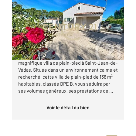
ST JEAN DE VEDAS 34
2
137,84 m
, 5 pièces
Ref : 22247
Maison à vendre
550 000 €
CENTURY 21 VÉDAS IMMO vous propose cette
magnifique villa de plain-pied à Saint-Jean-de-
Védas. Située dans un environnement calme et
recherché, cette villa de plain-pied de 138 m²
habitables, classée DPE B, vous séduira par
ses volumes généreux, ses prestations de ...
Voir le détail du bien