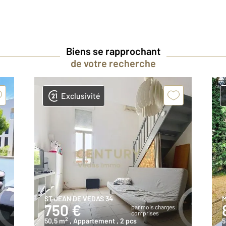
Biens se rapprochant
de votre recherche
Exclusivité
ST JEAN DE VEDAS 34
M
750 €
par mois charges
comprises
2
50,5 m
, Appartement
, 2 pcs
5