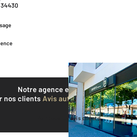
- 34430
ssage
agence
Notre agence est notée
9,3/10
r nos clients
Avis authentifiés par Qualite
Voir tous les avis clients