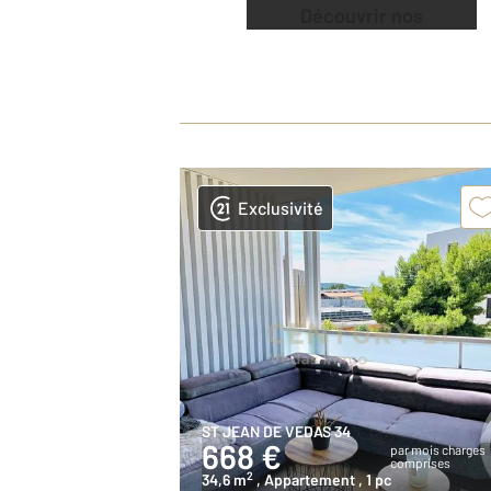
Découvrir nos
offres
Exclusivité
ST JEAN DE VEDAS 34
668 €
par mois charges
comprises
2
34,6 m
, Appartement
, 1 pc