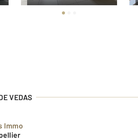
 DE VEDAS
as Immo
pellier