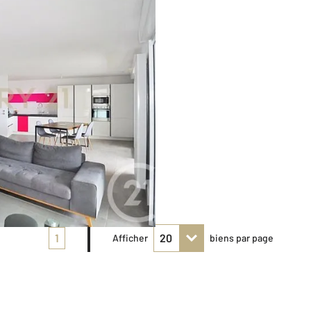
1
Afficher
biens par page