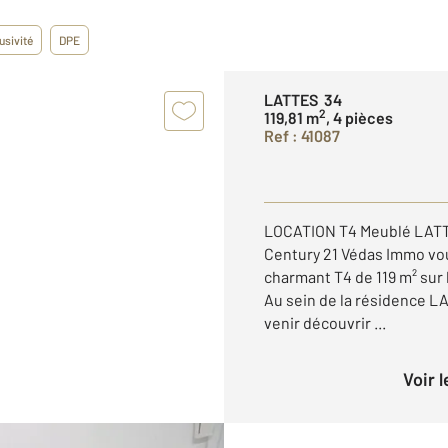
usivité
DPE
LATTES 34
2
119,81 m
, 4 pièces
Ref : 41087
LOCATION T4 Meublé LATT
Century 21 Védas Immo vou
charmant T4 de 119 m² sur
Au sein de la résidence 
venir découvrir ...
Voir 