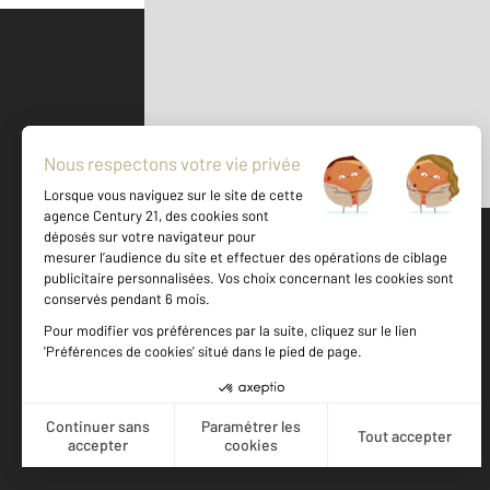
Parlons de vous, parlons biens
500 m
©
Mappy
Votre agence est notée
Achat
Location
Vente
Gestion
9,3
/
10
9,4/10