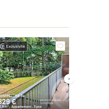
Exclusivité
Exclusivit
ONTPELLIER 34
MONTPELLIER 3
829 €
2 000 €
par mois charges
comprises
2
2
1,9 m
, Appartement
, 3 pcs
100,0 m
, Maiso