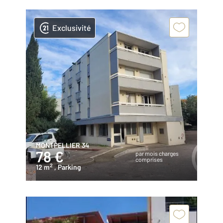
Exclusivité
MONTPELLIER 34
78 €
par mois charges
comprises
2
12 m
, Parking