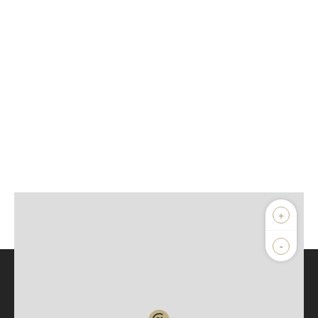
+
-
Parlons de vous, parlons biens