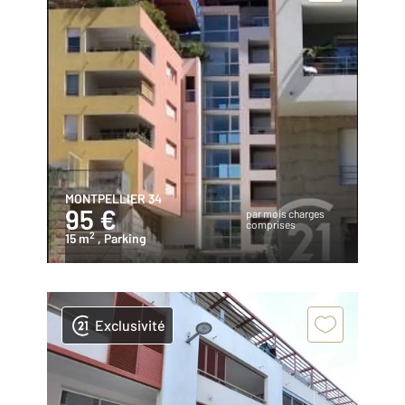
MONTPELLIER 34
95 €
par mois charges
comprises
2
15 m
, Parking
Exclusivité