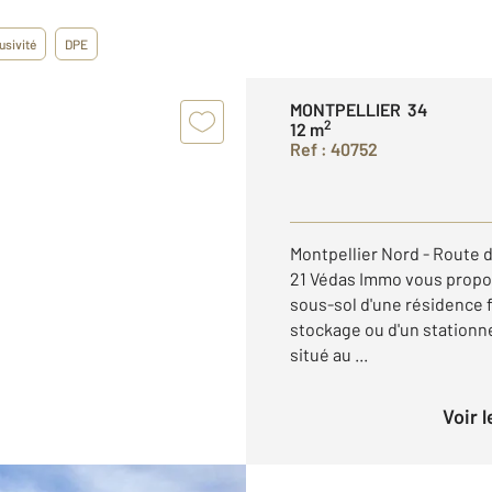
usivité
DPE
MONTPELLIER 34
2
12 m
Ref : 40752
Montpellier Nord - Route
21 Védas Immo vous propos
sous-sol d'une résidence 
stockage ou d'un stationn
situé au ...
Voir 