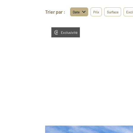
Trier par :
Date
Prix
Surface
Excl
Exclusivité